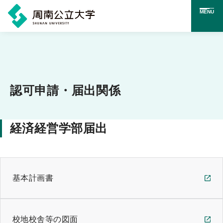
MENU
メ
イ
ン
コ
認可申請・届出関係
ン
テ
経済経営学部届出
ン
ツ
に
基本計画書
ス
キ
ッ
校地校舎等の図面