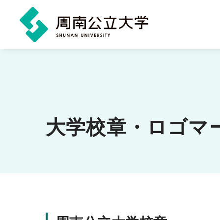
メ
イ
ン
コ
ン
大学校章・ロゴマ
テ
ン
ツ
に
ス
キ