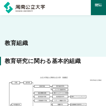
MENU
メ
イ
ン
コ
教育組織
ン
テ
教育研究に関わる基本的組織
ン
ツ
に
ス
キ
ッ