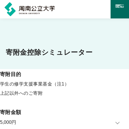
MENU
メ
イ
ン
コ
寄附金控除シミュレーター
ン
テ
寄附目的
ン
学生の修学支援事業基金
（注1）
ツ
上記以外へのご寄附
に
ス
寄附金額
キ
ッ