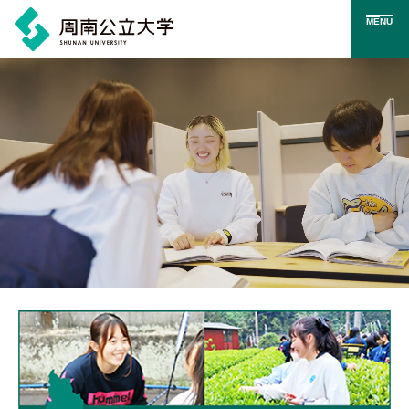
MENU
メ
イ
ン
コ
ン
テ
ン
ツ
に
メインビジュアル。学生が周南公立大学で過ごす様子のイメ
ス
キ
ッ