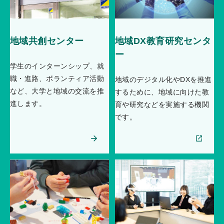
地域共創センター
地域DX教育研究センタ
ー
学生のインターンシップ、就
職・進路、ボランティア活動
地域のデジタル化やDXを推進
など、大学と地域の交流を推
するために、地域に向けた教
進します。
育や研究などを実施する機関
です。