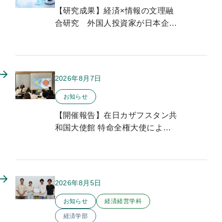
【研究成果】経済×情報の文理融
合研究 外国人投資家が日本企業
のイノベーションに与える影響を
実証分析
2026年8月7日
このお知らせのカテゴリー
お知らせ
【開催報告】在日カザフスタン共
和国大使館 特命全権大使による
特別講演を開催しました
2026年8月5日
このお知らせのカテゴリー
お知らせ
経済経営学科
経済学部