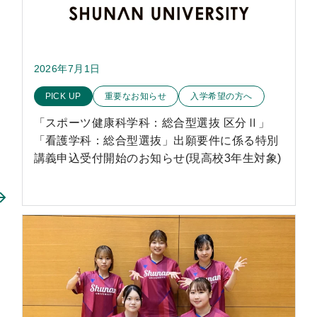
2026年7月1日
このお知らせのカテゴリー
PICK UP
重要なお知らせ
入学希望の方へ
「スポーツ健康科学科：総合型選抜 区分Ⅱ」
「看護学科：総合型選抜」出願要件に係る特別
講義申込受付開始のお知らせ(現高校3年生対象)