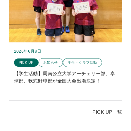
2026年6月9日
このお知らせのカテゴリー
PICK UP
お知らせ
学生・クラブ活動
【学生活動】周南公立大学アーチェリー部、卓
球部、軟式野球部が全国大会出場決定！
PICK UP一覧