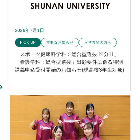
2026年7月1日
このお知らせのカテゴリー
PICK UP
重要なお知らせ
入学希望の方へ
「スポーツ健康科学科：総合型選抜 区分Ⅱ」
「看護学科：総合型選抜」出願要件に係る特別
講義申込受付開始のお知らせ(現高校3年生対象)