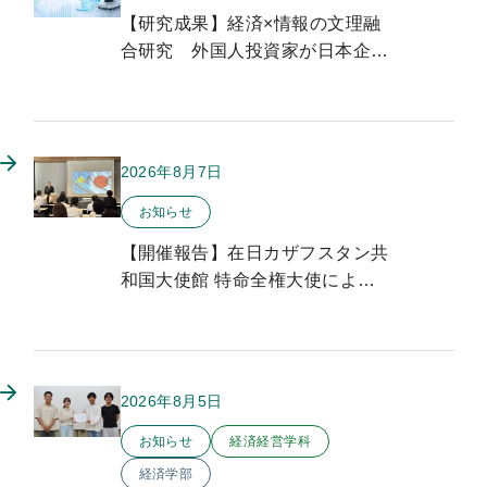
【研究成果】経済×情報の文理融
合研究 外国人投資家が日本企業
のイノベーションに与える影響を
実証分析
2026年8月7日
このお知らせのカテゴリー
お知らせ
【開催報告】在日カザフスタン共
和国大使館 特命全権大使による
特別講演を開催しました
2026年8月5日
このお知らせのカテゴリー
お知らせ
経済経営学科
経済学部