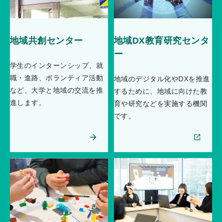
地域共創センター
地域DX教育研究センタ
ー
学生のインターンシップ、就
職・進路、ボランティア活動
地域のデジタル化やDXを推進
など、大学と地域の交流を推
するために、地域に向けた教
進します。
育や研究などを実施する機関
です。