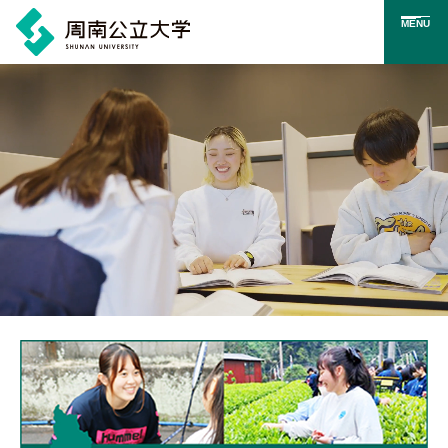
MENU
メ
イ
ン
コ
ン
テ
ン
ツ
に
メインビジュアル。学生が周南公立大学で過ごす様子のイメ
ス
キ
ッ