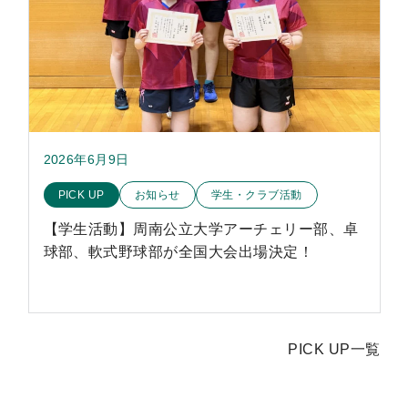
2026年6月9日
このお知らせのカテゴリー
PICK UP
お知らせ
学生・クラブ活動
【学生活動】周南公立大学アーチェリー部、卓
球部、軟式野球部が全国大会出場決定！
PICK UP一覧