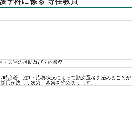
護学科に係る 専任教員
習・実習の補助及び学内業務
日）17時必着 注1：応募状況によって順次選考を始めることが
の採用が決まり次第、募集を締め切ります。