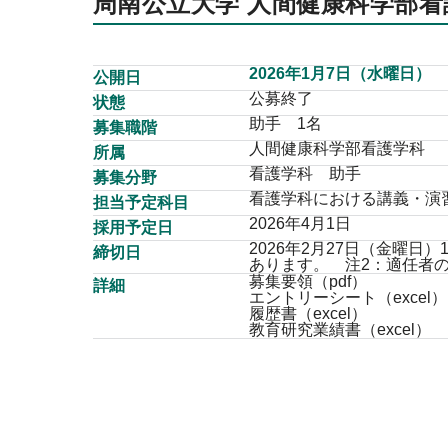
周南公立大学 人間健康科学部看
ッ
プ
2026年1月7日（水曜日）
公開日
公募終了
状態
助手 1名
募集職階
人間健康科学部看護学科
所属
看護学科 助手
募集分野
看護学科における講義・演
担当予定科目
2026年4月1日
採用予定日
2026年2月27日（金曜
締切日
あります。 注2：適任者
募集要領（pdf）
詳細
エントリーシート（excel）
履歴書（excel）
教育研究業績書（excel）