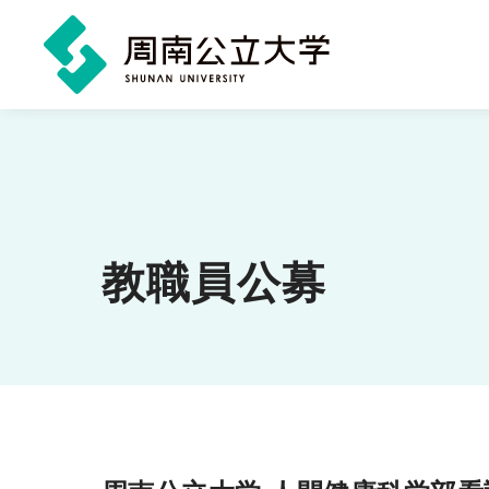
メ
イ
ン
コ
ン
教職員公募
テ
ン
ツ
に
ス
キ