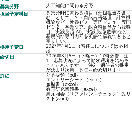
プ
人工知能に関わる分野
募集分野
募集分野に関わる科目（分担担当を含
担当予定科目
む）として、AI・自然言語処理、計算機
概論など、教養ゼミ、専門ゼミ１、専門
ゼミ２、卒業研究、総合科目等から数科
目。実践英語(AI)、実践英語(数学)など、
基礎的な専門内容を英語で講義できると
望ましい。
2027年4月1日（着任日については応相
採用予定日
談）
2026年8月5日（水曜日）17時必着 注
締切日
1：応募状況によって順次選考を始める
ことがあります。 注2：適任者の採用
が決まり次第、募集を締め切ります。
公募要領（pdf）
詳細
エントリーシート（excel）
履歴書（excel）
教育研究業績書（excel）
身元照会（リファレンスチェック）先リ
スト(word)