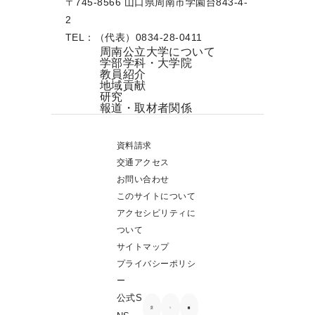
〒745-8566 山口県周南市学園台843-4-
2
TEL：（代表）0834-28-0411
周南公立大学について
学部学科・大学院
教員紹介
地域貢献
研究
報道・取材者関係
資料請求
交通アクセス
お問い合わせ
このサイトについて
アクセシビリティに
ついて
サイトマップ
プライバシーポリシ
ー
公式S