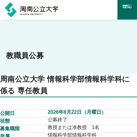
MENU
メ
イ
ン
コ
教職員公募
ン
テ
周南公立大学 情報科学部情報科学科に
ン
係る 専任教員
ツ
に
2026年6月22日（月曜日）
ス
公開日
公募終了
状態
キ
教授または准教授 1名
募集職階
ッ
情報科学部情報科学科
所属