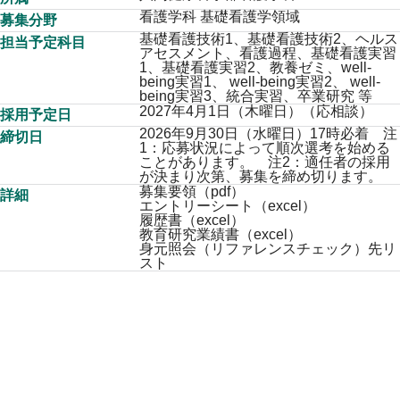
プ
看護学科 基礎看護学領域
募集分野
基礎看護技術1、基礎看護技術2、ヘルス
担当予定科目
アセスメント、看護過程、基礎看護実習
1、基礎看護実習2、教養ゼミ、well-
being実習1、 well-being実習2、 well-
being実習3、統合実習、卒業研究 等
2027年4月1日（木曜日）（応相談）
採用予定日
2026年9月30日（水曜日）17時必着 注
締切日
1：応募状況によって順次選考を始める
ことがあります。 注2：適任者の採用
が決まり次第、募集を締め切ります。
募集要領（pdf）
詳細
エントリーシート（excel）
履歴書（excel）
教育研究業績書（excel）
身元照会（リファレンスチェック）先リ
スト