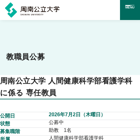
MENU
メ
イ
ン
コ
教職員公募
ン
テ
周南公立大学 人間健康科学部看護学科
ン
に係る 専任教員
ツ
に
2026年7月2日（木曜日）
ス
公開日
公募中
状態
キ
助教 1名
募集職階
ッ
人間健康科学部看護学科
所属