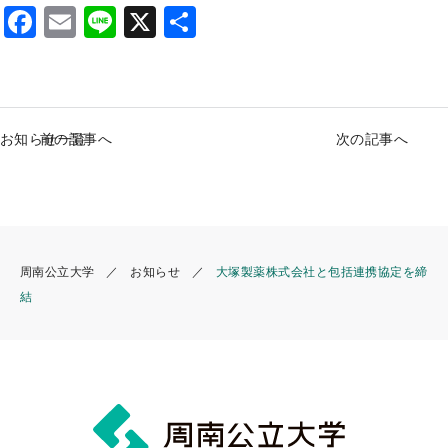
F
E
Li
X
S
a
m
n
h
c
ai
e
ar
e
l
e
お知らせ一覧
前の記事へ
次の記事へ
b
o
o
k
周南公立大学
お知らせ
大塚製薬株式会社と包括連携協定を締
結