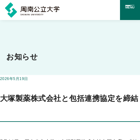
MENU
メ
イ
ン
コ
お知らせ
ン
テ
掲載日：
2026年5月19日
この投稿のカテゴリー
ン
ツ
大塚製薬株式会社と包括連携協定を締結
に
ス
キ
ッ