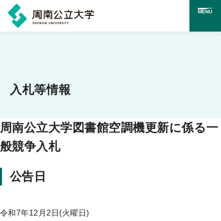
MENU
メ
イ
ン
コ
入札等情報
ン
テ
周南公立大学図書館空調機更新に係る一
ン
般競争入札
ツ
に
公告日
ス
キ
ッ
令和7年12月2日(火曜日)