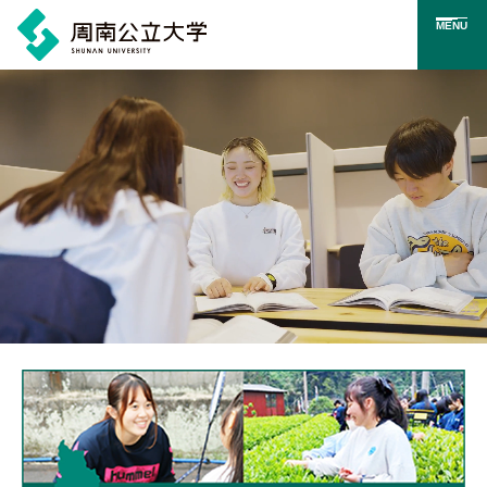
MENU
メ
イ
ン
コ
ン
テ
ン
ツ
に
メインビジュアル。学生が周南公立大学で過ごす様子のイメ
ス
キ
ッ