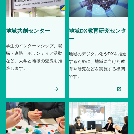
地域共創センター
地域DX教育研究センタ
ー
学生のインターンシップ、就
職・進路、ボランティア活動
地域のデジタル化やDXを推進
など、大学と地域の交流を推
するために、地域に向けた教
進します。
育や研究などを実施する機関
です。