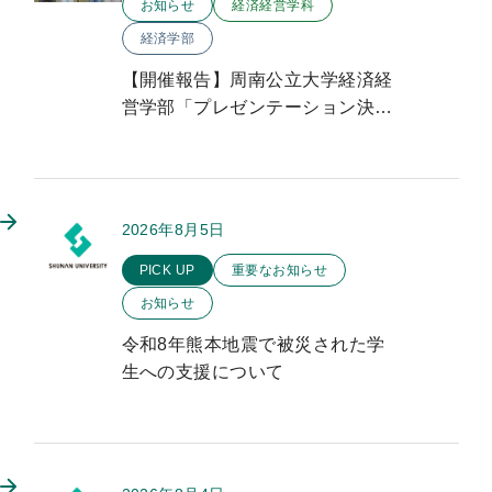
お知らせ
経済経営学科
経済学部
【開催報告】周南公立大学経済経
営学部「プレゼンテーション決勝
大会」を開催しました
2026年8月5日
このお知らせのカテゴリー
PICK UP
重要なお知らせ
お知らせ
令和8年熊本地震で被災された学
生への支援について