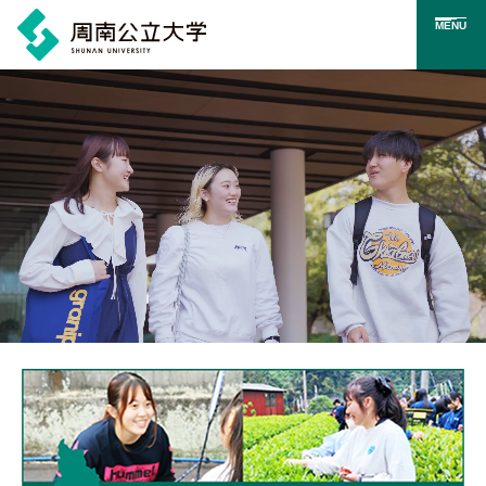
MENU
メ
イ
ン
コ
ン
テ
ン
ツ
に
メインビジュアル。学生が周南公立大学で過ごす様子のイメ
ス
キ
ッ