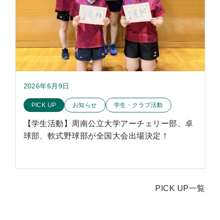
2026年6月9日
このお知らせのカテゴリー
PICK UP
お知らせ
学生・クラブ活動
【学生活動】周南公立大学アーチェリー部、卓
球部、軟式野球部が全国大会出場決定！
PICK UP一覧