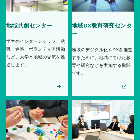
地域共創センター
地域DX教育研究センタ
ー
学生のインターンシップ、就
職・進路、ボランティア活動
地域のデジタル化やDXを推進
など、大学と地域の交流を推
するために、地域に向けた教
進します。
育や研究などを実施する機関
です。