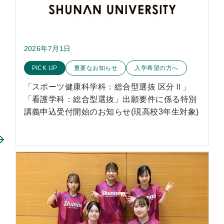
2026年7月1日
このお知らせのカテゴリー
PICK UP
重要なお知らせ
入学希望の方へ
「スポーツ健康科学科：総合型選抜 区分Ⅱ」
「看護学科：総合型選抜」出願要件に係る特別
講義申込受付開始のお知らせ(現高校3年生対象)