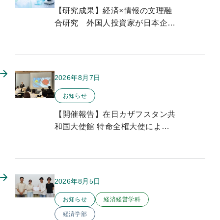
【研究成果】経済×情報の文理融
合研究 外国人投資家が日本企業
のイノベーションに与える影響を
実証分析
2026年8月7日
このお知らせのカテゴリー
お知らせ
【開催報告】在日カザフスタン共
和国大使館 特命全権大使による
特別講演を開催しました
2026年8月5日
このお知らせのカテゴリー
お知らせ
経済経営学科
経済学部